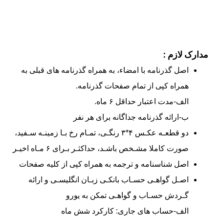
مدارک لازم :
اصل گذرنامه با امضاء، به همراه گذرنامه های قبلی به
همراه کپی از تمام صفحات گذرنامه.
الف-مدت اعتبار حداقل ۶ ماه.
ب-ارائه گذرنامه جداگانه برای هر نفر
دو قطعـه عکـس ۴*۳ رنگـی، تمـام رخ بـا زمینـه سـفید،
صورت کاملا مشـخص باشـد، حداکثـر بـرای ۶ مـاه اخیـر
اصل شناسنامه و ترجمه به همراه کپی از کلیه صفحات
اصـل گواهـی حسـاب بانکـی زبـان انگلیسـی و ارائه
گـردش حسـاب و گواهـی تمکن به یورو
الف-حساب های جاری: کارکرد شش ماه